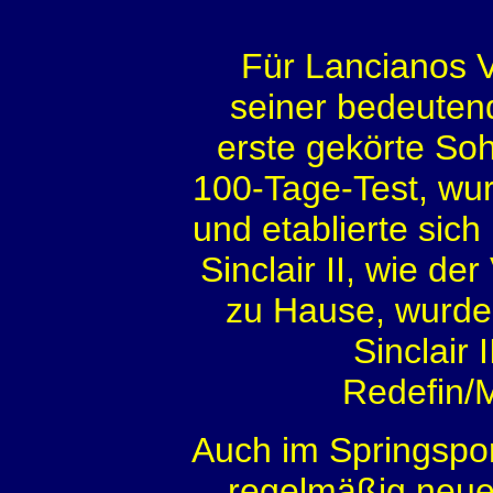
Für Lancianos V
seiner bedeutend
erste gekörte Soh
100-Tage-Test, w
und etablierte sic
Sinclair II, wie de
zu Hause, wurde
Sinclair 
Redefin/M
Auch im Springspo
regelmäßig neue