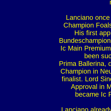
Lanciano once
Champion Foals
His first ap
Bundeschampion (
Ic Main Premium
been suc
Prima Ballerina, 
Champion in Neu
finalist. Lord S
Approval in M
became Ic P
Lanciano alread