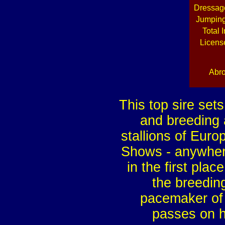
Dressage
Jumping
Total 
License
Abro
This top sire sets
and breeding 
stallions of Eur
Shows - anywhere
in the first plac
the breedin
pacemaker of
passes on hi