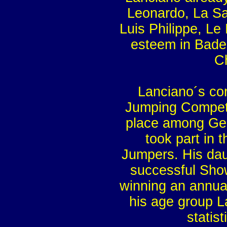
Leonardo, La Sa
Luis Philippe, Le
esteem in Bad
Ch
Lanciano´s cor
Jumping Competiti
place among Ger
took part in
Jumpers. His da
successful Sho
winning an annua
his age group L
statis