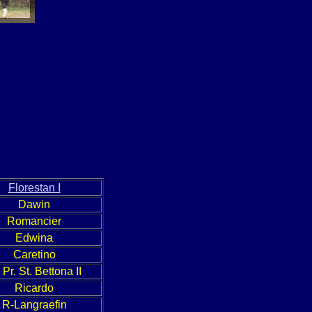
Florestan I
Dawin
Romancier
Edwina
Caretino
 Pr. St. Bettona II
Ricardo
R-Langraefin