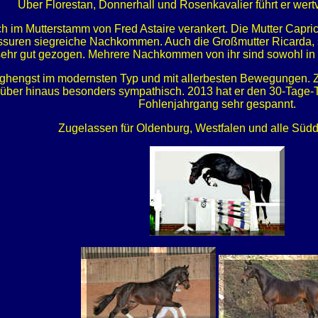
Über Florestan, Donnerhall und Rosenkavalier führt er wertv
h im Mutterstamm von Fred Astaire verankert. Die Mutter Capri
suren siegreiche Nachkommen. Auch die Großmutter Ricarda, sel
sehr gut gezogen. Mehrere Nachkommen von ihr sind sowohl in S
unghengst im modernsten Typ und mit allerbesten Bewegungen. Zü
rüber hinaus besonders sympathisch. 2013 hat er den 30-Tage-Te
Fohlenjahrgang sehr gespannt.
Zugelassen für Oldenburg, Westfalen und alle Südd