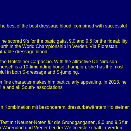
The best of the best dressage blood, combined with successful
scored 9’s for the basic gaits, 9.0 and 9.5 for the rideability
urth in the World Championship in Verden. Via Florestan,
aluable dressage blood.
he Holsteiner Carpaccio. With the attractive De Niro son
erself is a 10-time riding horse champion, she has the most
sful in both S-dressage and S-jumping.
 fine character makes him particularly appealing. In 2013, he
ia and all South- associations
 in Kombination mit besonderem, dressurbewährtem Holsteiner
est mit Neuner-Noten für die Grundgangarten, 9,0 und 9,5 für
Warendorf und Vierter bei der Weltmeisterschaft in Verden.