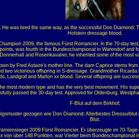
aire. He was bred the same way, as the successful Don Diamond: 
Holstein dressage blood.
hampion 2009, the famous Fürst Romancier. In the 70-day test, he 
points, was fourth in the Bundeschampionat in Warendorf and fo
Donnerhall and Rosenkavalier, he inherited some of the most v
wn by Fred Astaire's mother line. The dam Caprice stems from t
 two victorious offspring in S-dressage. Grandmother Ricarda h
do, Landgraf and Marlon xx blood. Several offspring are succes
the most modern type and has the very best movement. His super
sfully passed the 30-day test. Approved for Oldenburg, Westphal
F-Blut auf dem Birkhof;
rfolgsmuster gezogen wie Don Diamond: Allerbestes Dressurblut
Blut.
rämiensieger 2009 Fürst Romancier. Er überzeugte im 70-Tage-T
ex von über 148 Punkten, war Vierter beim Bundeschampionat in 