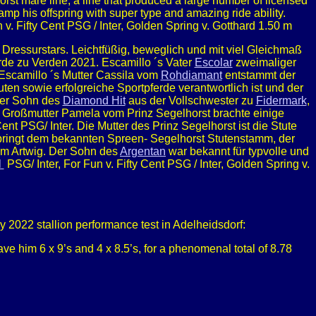
t mare line, a line that produced a large number of licensed
mp his offspring with super type and amazing ride ability.
 v. Fifty Cent PSG / Inter, Golden Spring v. Gotthard 1.50 m
n Dressurstars. Leichtfüßig, beweglich und mit viel Gleichmaß
erde zu Verden 2021. Escamillo ´s Vater
Escolar
zweimaliger
Escamillo ´s Mutter Cassila vom
Rohdiamant
entstammt der
ten sowie erfolgreiche Sportpferde verantwortlich ist und der
 der Sohn des
Diamond Hit
aus der Vollschwester zu
Fidermark
,
. Großmutter Pamela vom Prinz Segelhorst brachte einige
nt PSG/ Inter. Die Mutter des Prinz Segelhorst ist die Stute
tspringt dem bekannten Spreen- Segelhorst Stutenstamm, der
om Artwig. Der Sohn des
Argentan
war bekannt für typvolle und
l
PSG/ Inter, For Fun v. Fifty Cent PSG / Inter, Golden Spring v.
 2022 stallion performance test in Adelheidsdorf:
ve him 6 x 9’s and 4 x 8.5’s, for a phenomenal total of 8.78