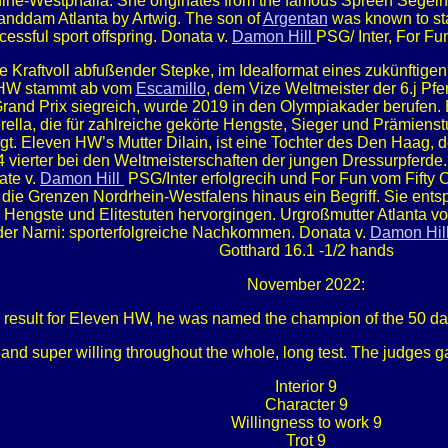
ne-Westphalia. She originates from the famous Spreen Segelhors
granddam Atlanta by Artwig. The son of
Argentan
was known to sta
essful sport offspring. Donata v.
Damon Hill
PSG/ Inter, For Fun
ve Kraftvoll abfußender Stepke, im Idealformat eines zukünftige
n HW stammt ab vom
Escamillo
, dem Vize Weltmeister der 6.j Pf
and Prix siegreich, wurde 2019 in den Olympiakader berufen. 
ella, die für zahlreiche gekörte Hengste, Sieger und Prämienstu
gt. Eleven HW’s Mutter Dilain, ist eine Tochter des Den Haag,
 vierter bei den Weltmeisterschaften der jungen Dressurpferde
ate v.
Damon Hill
PSG/Inter erfolgrecih und For Fun vom Fifty Ce
r die Grenzen Nordrhein-Westfalens hinaus ein Begriff. Sie en
 Hengste und Elitestuten hervorgingen. Urgroßmutter Atlanta v
der Narni: sporterfolgreiche Nachkommen. Donata v.
Damon Hil
Gotthard 16.1 -1/2 hands
November 2022:
 result for Eleven HW, he was named the champion of the 50 day
and super willing throughout the whole, long test. The judges ga
Interior 9
Character 9
Willingness to work 9
Trot 9