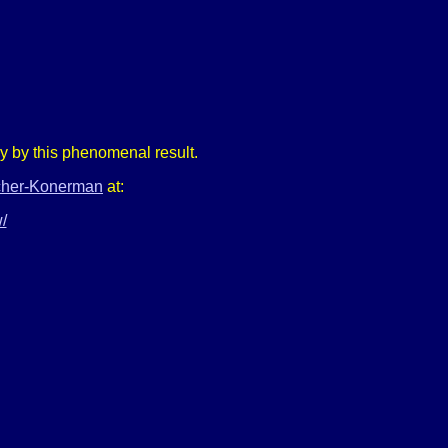
y by this phenomenal result.
scher-Konerman
at:
/