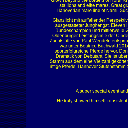
known beyond the borders of North Rhi
stallions and elite mares. Great 
Hanoverian mare line of Narni: Succ
Glanzlicht mit auffallender Perspekti
ausgestatteter Junghengst. Eleve
Bundeschampion und mittlerweile Gr
Oldenburger Leistungslinie der Cinder
Zuchtstätte von Paul Wendeln entsprin
war unter Beatrice Buchwald 2014
sporterfolgreiche Pferde hervor. Don
Dramatik von Debütant. Sie ist übe
Stamm aus dem eine Vielzahl gekörter
rittige Pferde. Hannover Stutenstamm 
A super special event and
He truly showed himself consistent 