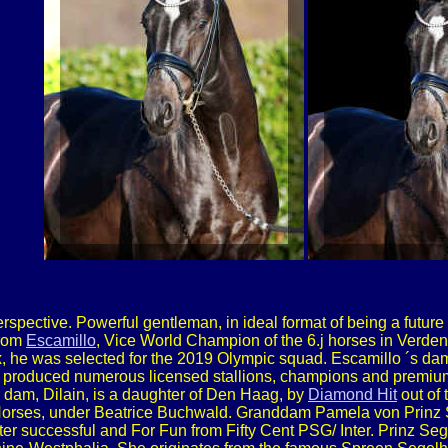
erspective. Powerful gentleman, in ideal format of being a future 
from
Escamillo
, Vice World Champion of the 6.j horses in Verden
x, he was selected for the 2019 Olympic squad. Escamillo ´s d
h produced numerous licensed stallions, champions and premium 
dam, Dilain, is a daughter of Den Haag, by
Diamond Hit
out of t
rses, under Beatrice Buchwald. Granddam Pamela von Prinz Se
er successful and For Fun from Fifty Cent PSG/ Inter. Prinz Seg