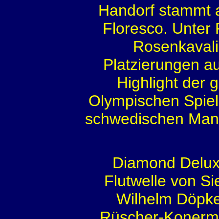
Handorf stammt 
Floresco. Unter P
Rosenkavali
Platzierungen au
Highlight der
Olympischen Spiele
schwedischen Mann
Diamond Deluxe
Flutwelle von Si
Wilhelm Döpke
Rüscher-Konerma